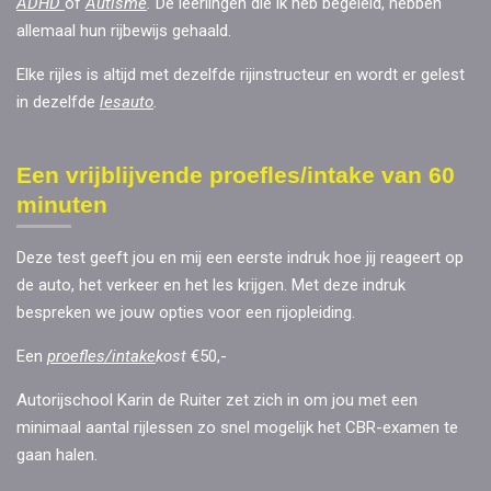
ADHD
of
Autisme
.
De leerlingen die ik heb begeleid, hebben
allemaal hun rijbewijs gehaald.
Elke rijles is altijd met dezelfde rijinstructeur en wordt er gelest
in dezelfde
lesauto
.
Een vrijblijvende proefles/intake van 60
minuten
Deze test geeft jou en mij een eerste indruk hoe jij reageert op
de auto, het verkeer en het les krijgen. Met deze indruk
bespreken we jouw opties voor een rijopleiding.
Een
proefles/intake
kost
€50,-
Autorijschool Karin de Ruiter zet zich in om jou met een
minimaal aantal rijlessen zo snel mogelijk het CBR-examen te
gaan halen.