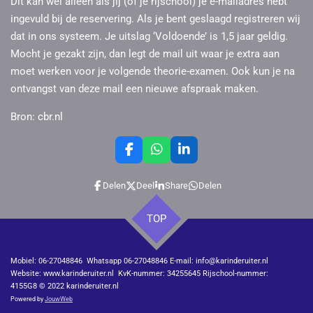
Dit kan wel alleen als jij (of je rijschool) je e-mailadres hebt
ingevuld bij de reservering. Als je bent geslaagd registreren wij
dat in ons systeem. Je uitslag ‘Voldoende’ is 1,5 jaar geldig.
Mocht je gezakt zijn, dan legt de mail uit waar je extra aan
moet werken voor je volgende theorie-examen. Ook kun je na
ontvangst van deze mail een nieuwe afspraak maken.
Bron: cbr.nl
F
W
L
a
h
i
c
a
n
Delen
Deel
Share
Delen
e
t
k
b
s
e
o
A
d
TOP
o
p
I
k
p
n
Mobiel: 06-27048846 Whatsapp 06-27048846 E-mail: info@karinderuiter.nl
Website: www.karinderuiter.nl KvK-nummer: 34255645 Rijschool-nummer:
4155G8
© 2022 karinderuiter.nl
Powered by
JouwWeb