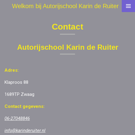
Welkom bij Autorijschool Karin de Ruiter
Ga
direct
naar
Contact
de
hoofdinhoud
Autorijschool
Karin de Ruiter
Adres:
Klaproos 88
1689TP Zwaag
Contact gegevens:
06-27048846
info@karinderuiter.nl