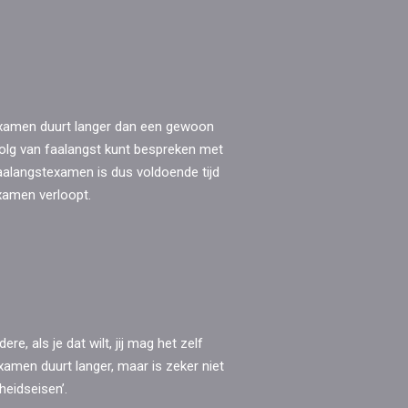
examen duurt langer dan een gewoon
evolg van faalangst kunt bespreken met
aalangstexamen is dus voldoende tijd
examen verloopt.
, als je dat wilt, jij mag het zelf
xamen duurt langer, maar is zeker niet
heidseisen’.