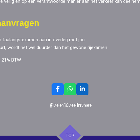
t je veilig en op een verantwoorde manier aan het verkeer kan deelne
aanvragen
en faalangstexamen aan in overleg met jou.
rt, wordt het wel duurder dan het gewone rijexamen.
l. 21% BTW
F
W
L
a
h
i
c
a
n
Delen
Deel
Share
e
t
k
b
s
e
o
A
d
o
p
I
k
p
n
TOP