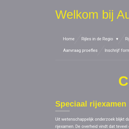
Ga
Welkom bij Au
direct
naar
de
hoofdinhoud
Home
Rijles in de Regio
R
Aanvraag proefles
Inschrijf for
C
Speciaal rijexamen
Uit wetenschappelijk onderzoek blijkt 
rijexamen. De overheid vindt dat teveel