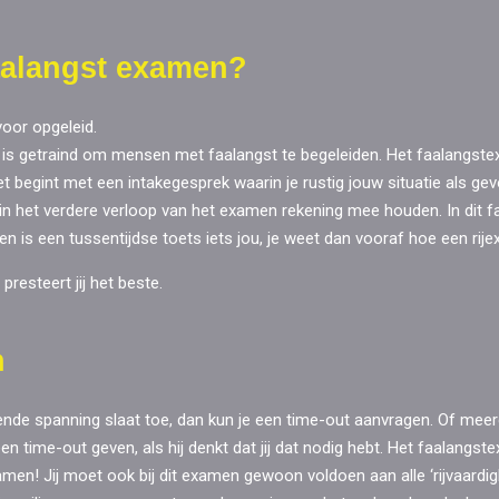
aalangst examen?
voor opgeleid.
 is getraind om mensen met faalangst te begeleiden. Het faalangst
et begint met een intakegesprek waarin je rustig jouw situatie als g
in het verdere verloop van het examen rekening mee houden. In dit f
n is een tussentijdse toets iets jou, je weet dan vooraf hoe een rij
presteert jij het beste.
n
e spanning slaat toe, dan kun je een time-out aanvragen. Of meerdere
 time-out geven, als hij denkt dat jij dat nodig hebt. Het faalangste
men! Jij moet ook bij dit examen gewoon voldoen aan alle ‘rijvaardig