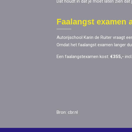
Dat houdt in dat je moet laten zien da
Faalangst examen 
Autorijschool Karin de Ruiter vraagt e
Omdat het faalangst examen langer duu
Een faalangstexamen kost:
€355,-
inc
Bron: cbr.nl