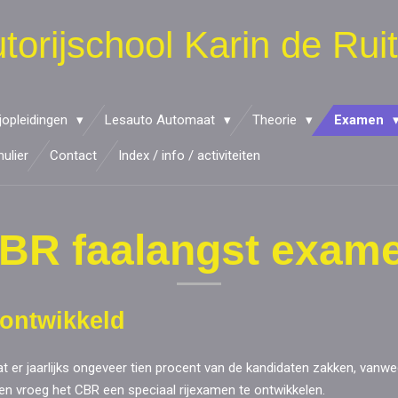
torijschool Karin de Ruit
ijopleidingen
Lesauto Automaat
Theorie
Examen
mulier
Contact
Index / info / activiteiten
BR faalangst exam
 ontwikkeld
dat er jaarlijks ongeveer tien procent van de kandidaten zakken, va
 en vroeg het CBR een speciaal rijexamen te ontwikkelen.