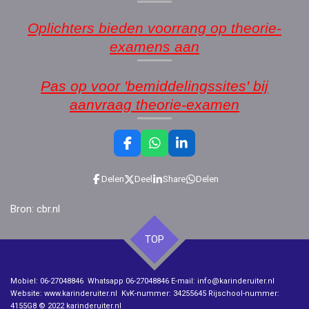
Oplichters bieden voorrang op theorie-
examens aan
Pas op voor 'bemiddelingssites' bij
aanvraag theorie-examen
F
W
L
a
h
i
c
a
n
Delen
Deel
Share
Delen
e
t
k
b
s
e
Bron: cbr.nl
o
A
d
o
p
I
k
p
n
TOP
Mobiel: 06-27048846 Whatsapp 06-27048846 E-mail: info@karinderuiter.nl
Website: www.karinderuiter.nl KvK-nummer: 34255645 Rijschool-nummer:
4155G8
© 2022 karinderuiter.nl