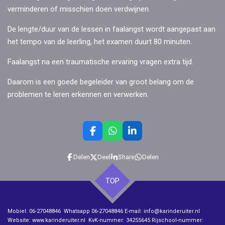
verminderen of misschien doen verdwijnen.
De lengte/duur van de lessen in faalangst wordt aangepast aan
het tempo van de leerling, het examen duurt 80 minuten.
Faalangst na een traumatische ervaring vragen extra tijd.
Daarom is een goede begeleider van groot belang om de
problemen te leren erkennen en verwerken.
F
W
L
a
h
i
c
a
n
Delen
Deel
Share
Delen
e
t
k
b
s
e
o
A
d
TOP
o
p
I
k
p
n
Mobiel: 06-27048846 Whatsapp 06-27048846 E-mail: info@karinderuiter.nl
Website: www.karinderuiter.nl KvK-nummer: 34255645 Rijschool-nummer: